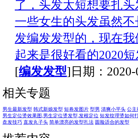
了，头发太短想要扎头
一些女生的头发虽然不
发编发发型的，现在我
起来是很好看的2020短
[
编发发型
]日期：2020-04
相关专题
男生最新发型
韩式新娘发型
短卷发图片
型男
清爽小平头
公主
男生定位烫效果图,男生定位烫发型,发根定位
短发纹理烫如何
盘发技巧
直发丸子头
简单漂亮的发型扎法
圆脸适合的发型