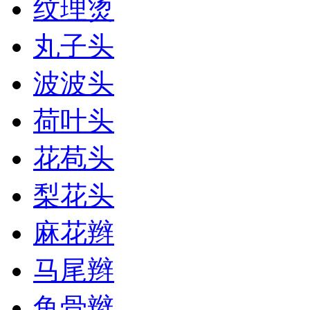
纹理烫
丸子头
波波头
荷叶头
花苞头
梨花头
麻花辫
马尾辫
鱼骨辫