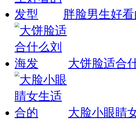
胖脸男生好看
大饼脸适合
大脸小眼睛