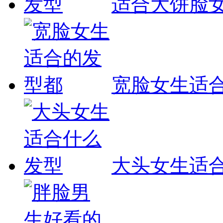
适合大饼脸
宽脸女生适
大头女生适