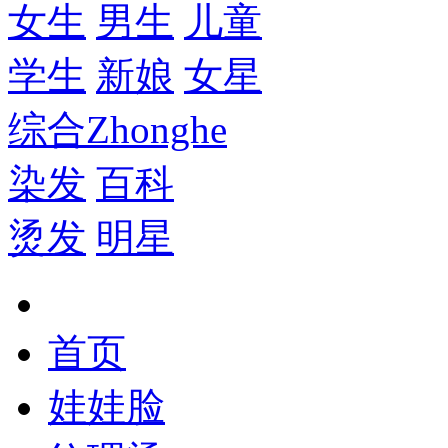
女生
男生
儿童
学生
新娘
女星
综合
Zhonghe
染发
百科
烫发
明星
首页
娃娃脸