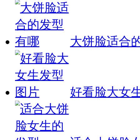
大饼脸适合
好看脸大女