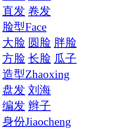
直发
卷发
脸型
Face
大脸
圆脸
胖脸
方脸
长脸
瓜子
造型
Zhaoxing
盘发
刘海
编发
辫子
身份
Jiaocheng