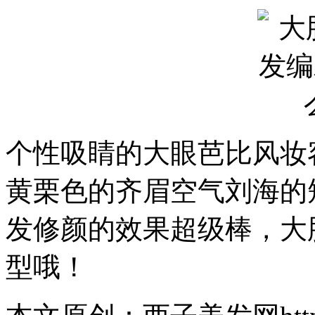
个性吸睛的大眼芭比风妆
黄栗色的齐眉空气刘海的
发修颜的效果超级棒，大
型哦！