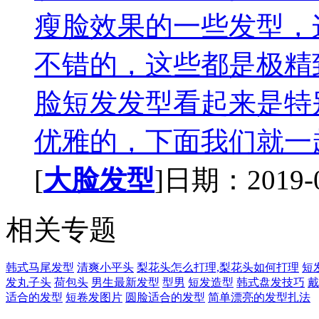
瘦脸效果的一些发型，
不错的，这些都是极精
脸短发发型看起来是特
优雅的，下面我们就一起
[
大脸发型
]日期：2019-01
相关专题
韩式马尾发型
清爽小平头
梨花头怎么打理,梨花头如何打理
短
发丸子头
荷包头
男生最新发型
型男
短发造型
韩式盘发技巧
戴
适合的发型
短卷发图片
圆脸适合的发型
简单漂亮的发型扎法