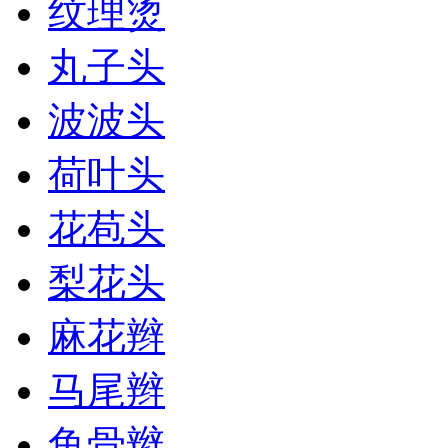
纹理烫
丸子头
波波头
荷叶头
花苞头
梨花头
麻花辫
马尾辫
鱼骨辫