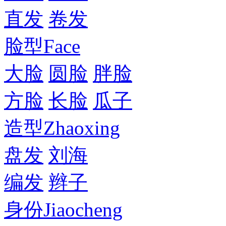
直发
卷发
脸型
Face
大脸
圆脸
胖脸
方脸
长脸
瓜子
造型
Zhaoxing
盘发
刘海
编发
辫子
身份
Jiaocheng