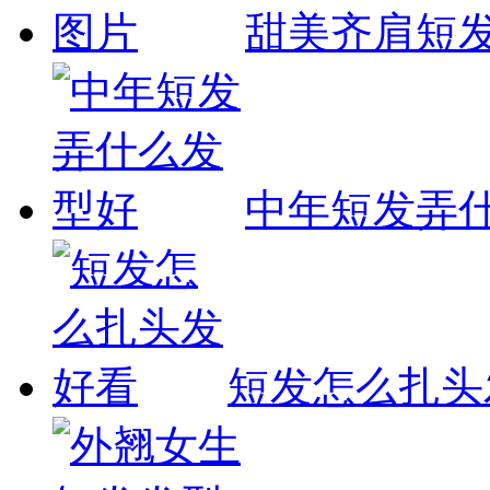
甜美齐肩短
中年短发弄
短发怎么扎头