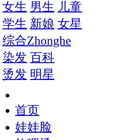
女生
男生
儿童
学生
新娘
女星
综合
Zhonghe
染发
百科
烫发
明星
首页
娃娃脸