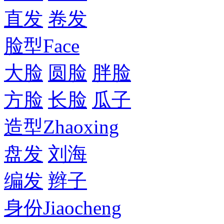
直发
卷发
脸型
Face
大脸
圆脸
胖脸
方脸
长脸
瓜子
造型
Zhaoxing
盘发
刘海
编发
辫子
身份
Jiaocheng