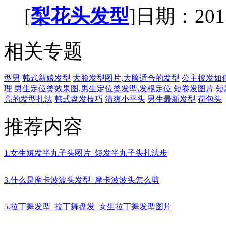
[
梨花头发型
]日期：2017-
相关专题
型男
韩式新娘发型
大脸发型图片,大脸适合的发型
公主披发如
理
男生定位烫效果图,男生定位烫发型,发根定位
短卷发图片
短
亮的发型扎法
韩式盘发技巧
清爽小平头
男生最新发型
荷包头
推荐内容
1.女生短发半丸子头图片_短发半丸子头扎法步
3.什么是摩卡波波头发型_摩卡波波头怎么剪
5.拉丁舞发型_拉丁舞盘发_女生拉丁舞发型图片