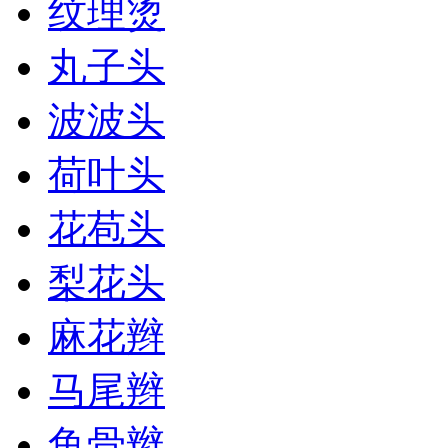
纹理烫
丸子头
波波头
荷叶头
花苞头
梨花头
麻花辫
马尾辫
鱼骨辫