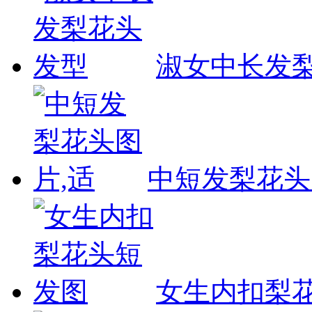
淑女中长发
中短发梨花头
女生内扣梨