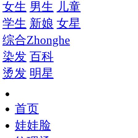
女生
男生
儿童
学生
新娘
女星
综合
Zhonghe
染发
百科
烫发
明星
首页
娃娃脸