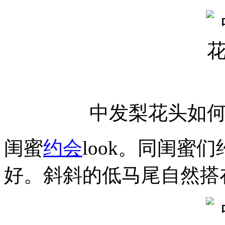
中发梨花头如
闺蜜
约会
look。同闺蜜
好。斜斜的低马尾自然搭