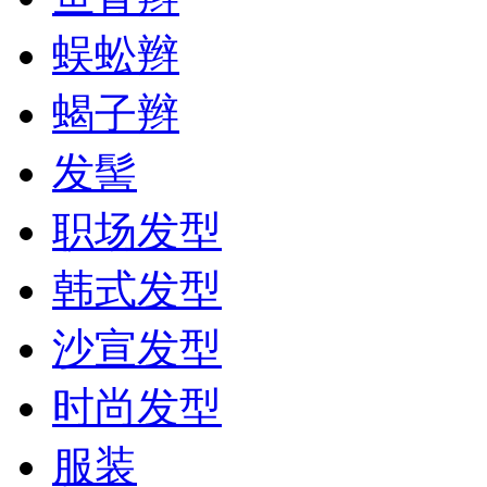
蜈蚣辫
蝎子辫
发髻
职场发型
韩式发型
沙宣发型
时尚发型
服装