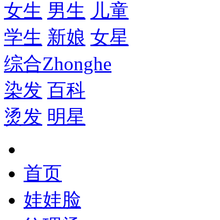
女生
男生
儿童
学生
新娘
女星
综合
Zhonghe
染发
百科
烫发
明星
首页
娃娃脸