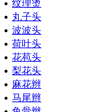
纹理烫
丸子头
波波头
荷叶头
花苞头
梨花头
麻花辫
马尾辫
鱼骨辫