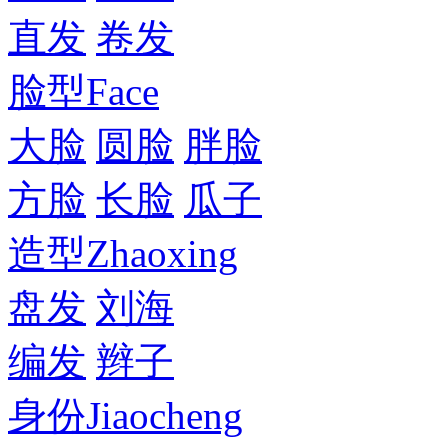
直发
卷发
脸型
Face
大脸
圆脸
胖脸
方脸
长脸
瓜子
造型
Zhaoxing
盘发
刘海
编发
辫子
身份
Jiaocheng