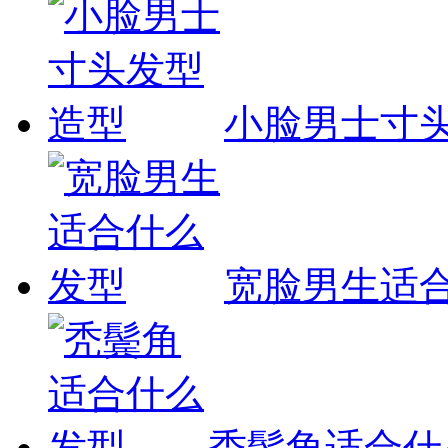
小脸男士寸
宽脸男生适
秃鬓角适合什